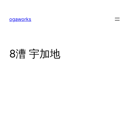
内
容
ogaworks
を
ス
キ
ッ
8漕 宇加地
プ