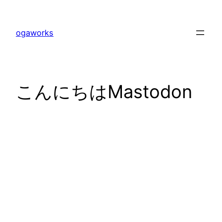
内
容
ogaworks
を
ス
キ
ッ
こんにちはMastodon
プ