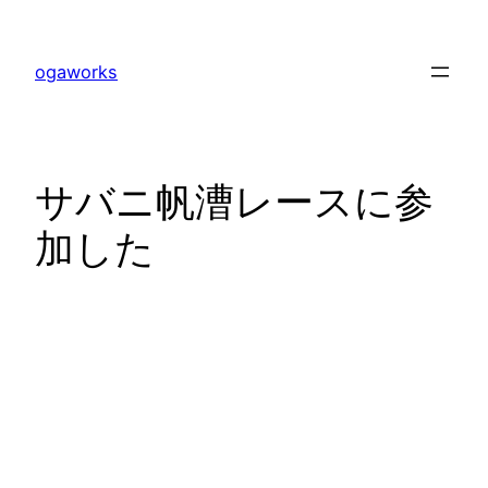
内
容
ogaworks
を
ス
キ
ッ
サバニ帆漕レースに参
プ
加した