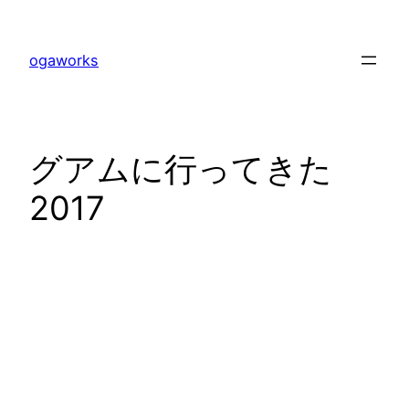
内
容
ogaworks
を
ス
キ
ッ
グアムに行ってきた
プ
2017