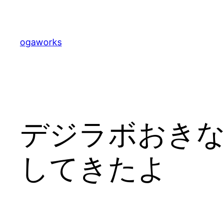
内
容
を
ogaworks
ス
キ
ッ
プ
デジラボおきなわ C
してきたよ