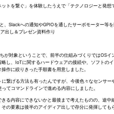
ネットを繋ぐ」を体験したうえで「テクノロジーと発想
知と、Slackへの通知やGPIOを通したサーボモーター
ィア出し＆プレゼン資料作り
ちが対象ということで、前半の仕組みづくりではOSイン
略し、IoTに関するハードウェアの接続や、ソフトの
タ操作に絞りきった手順書を用意しました。
してネットに繋げる方法も有ったんですが、今後色々なセン
版を使ってコマンドラインで進める内容にしました。
できる内容にできないかと最後まで考えたものの、途中
、その要素は後半のアイディア出しで存分に発揮しても