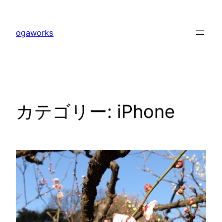
内
容
ogaworks
を
ス
キ
ッ
プ
カテゴリー:
iPhone