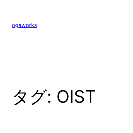
内
容
を
ogaworks
ス
キ
ッ
プ
タグ:
OIST