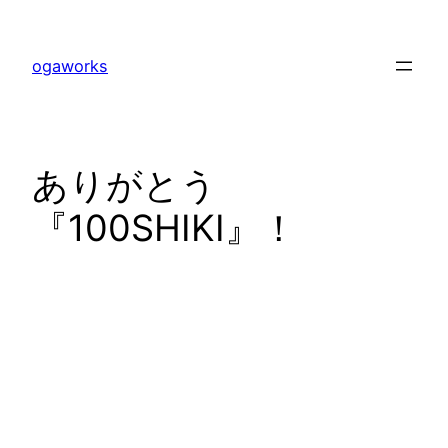
内
容
ogaworks
を
ス
キ
ッ
ありがとう
プ
『100SHIKI』！