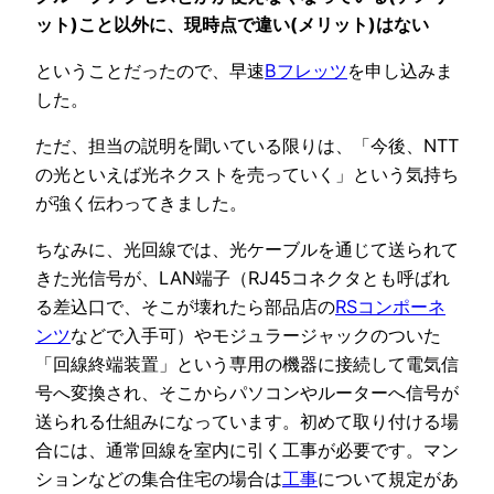
ット)こと以外に、現時点で違い(メリット)はない
ということだったので、早速
Bフレッツ
を申し込みま
した。
ただ、担当の説明を聞いている限りは、「今後、NTT
の光といえば光ネクストを売っていく」という気持ち
が強く伝わってきました。
ちなみに、光回線では、光ケーブルを通じて送られて
きた光信号が、LAN端子（RJ45コネクタとも呼ばれ
る差込口で、そこが壊れたら部品店の
RSコンポーネ
ンツ
などで入手可）やモジュラージャックのついた
「回線終端装置」という専用の機器に接続して電気信
号へ変換され、そこからパソコンやルーターへ信号が
送られる仕組みになっています。初めて取り付ける場
合には、通常回線を室内に引く工事が必要です。マン
ションなどの集合住宅の場合は
工事
について規定があ