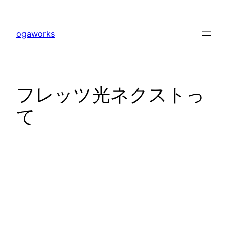
内
容
ogaworks
を
ス
キ
ッ
フレッツ光ネクストっ
プ
て