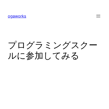
内
容
ogaworks
を
ス
キ
ッ
プログラミングスクー
プ
ルに参加してみる