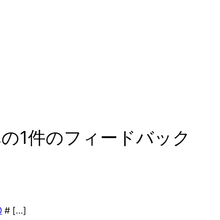
への1件のフィードバック
0
# […]