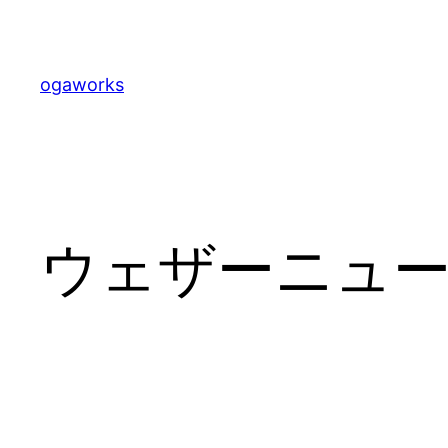
内
容
を
ogaworks
ス
キ
ッ
プ
ウェザーニュ