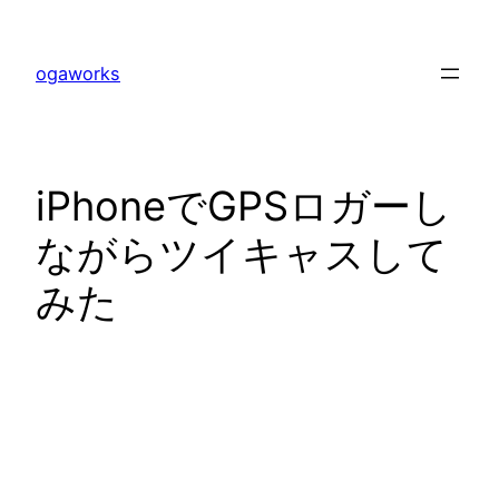
内
容
ogaworks
を
ス
キ
ッ
iPhoneでGPSロガーし
プ
ながらツイキャスして
みた