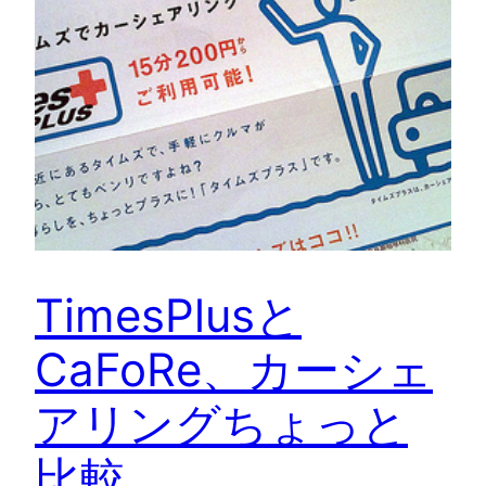
TimesPlusと
CaFoRe、カーシェ
アリングちょっと
比較