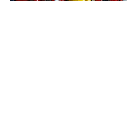
京商「1/100 フェラ
ーリミニカーコレ
クション」始まる！
18台のフェラーリが納車されました！
2010年7月22日