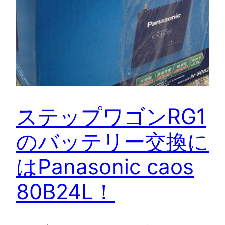
ステップワゴンRG1
のバッテリー交換に
はPanasonic caos
80B24L！