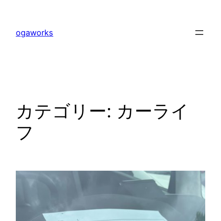
内
容
ogaworks
を
ス
キ
ッ
プ
カテゴリー:
カーライ
フ