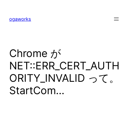
内
容
ogaworks
を
ス
キ
ッ
Chrome が
プ
NET::ERR_CERT_AUTH
ORITY_INVALID って。
StartCom…