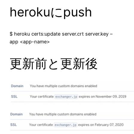
herokuにpush
$ heroku certs:update server.crt server.key –
app <app-name>
更新前と更新後