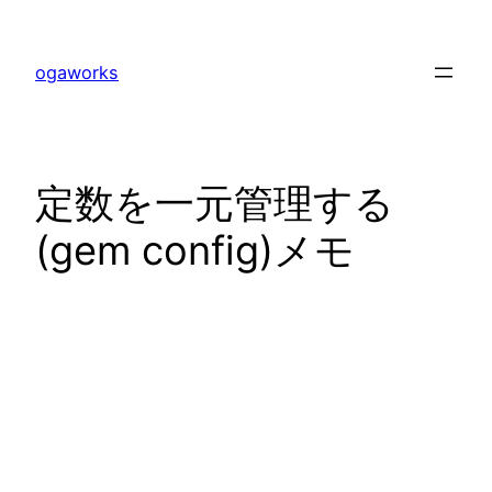
内
容
ogaworks
を
ス
キ
ッ
定数を一元管理する
プ
(gem config)メモ