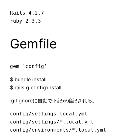
Rails 4.2.7

ruby 2.3.3
Gemfile
gem 'config'
$ bundle install
$ rails g config:install
.gitignoreに自動で下記が追記される。
config/settings.local.yml

config/settings/*.local.yml

config/environments/*.local.yml