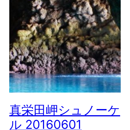
真栄田岬シュノーケ
ル 20160601