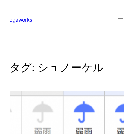
内
容
ogaworks
を
ス
キ
ッ
プ
タグ:
シュノーケル