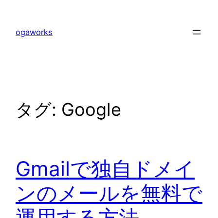
内
容
ogaworks
を
ス
キ
ッ
プ
タグ:
Google
Gmailで独自ドメイ
ンのメールを無料で
運用する方法