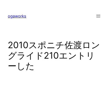
内
容
ogaworks
を
ス
キ
ッ
2010スポニチ佐渡ロン
プ
グライド210エントリ
ーした